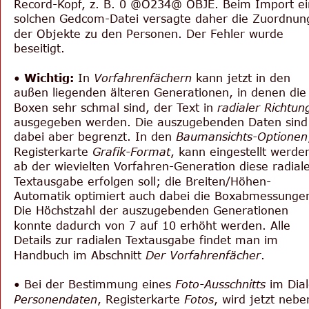
Record-Kopf, z. B. 0 @O234@ OBJE. Beim Import ei
solchen Gedcom-Datei versagte daher die Zuordnun
der Objekte zu den Personen. Der Fehler wurde 
beseitigt.
• 
Wichtig:
 In 
Vorfahrenfächern
 kann jetzt in den 
außen liegenden älteren Generationen, in denen die
Boxen sehr schmal sind, der Text in 
radialer Richtun
ausgegeben werden. Die auszugebenden Daten sind
dabei aber begrenzt. In den 
Baumansichts-Optionen
Registerkarte 
Grafik-Format
, kann eingestellt werden
ab der wievielten Vorfahren-Generation diese radiale
Textausgabe erfolgen soll; die Breiten/Höhen-
Automatik optimiert auch dabei die Boxabmessungen
Die Höchstzahl der auszugebenden Generationen 
konnte dadurch von 7 auf 10 erhöht werden. Alle 
Details zur radialen Textausgabe findet man im 
Handbuch im Abschnitt 
Der Vorfahrenfächer
.
• Bei der Bestimmung eines 
Foto-Ausschnitts
 im Dia
Personendaten
, Registerkarte 
Fotos
, wird jetzt nebe