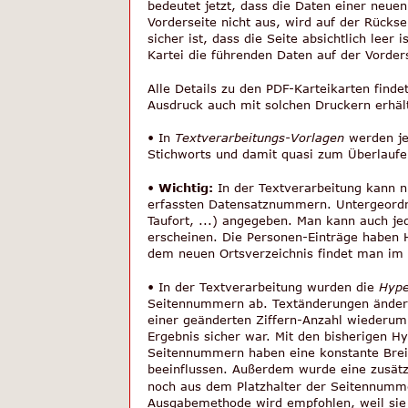
bedeutet jetzt, dass die Daten einer neuen
Vorderseite nicht aus, wird auf der Rücks
sicher ist, dass die Seite absichtlich lee
Kartei die führenden Daten auf der Vorder
Alle Details zu den PDF-Karteikarten find
Ausdruck auch mit solchen Druckern erhält,
• In 
Textverarbeitungs-Vorlagen
 werden je
Stichworts und damit quasi zum Überlaufen
• 
Wichtig:
 In der Textverarbeitung kann n
erfassten Datensatznummern. Untergeordnet
Taufort, ...) angegeben. Man kann auch je
erscheinen. Die Personen-Einträge haben H
dem neuen Ortsverzeichnis findet man im 
• In der Textverarbeitung wurden die 
Hype
Seitennummern ab. Textänderungen änderte
einer geänderten Ziffern-Anzahl wiederum 
Ergebnis sicher war. Mit den bisherigen 
Seitennummern haben eine konstante Breit
beeinflussen. Außerdem wurde eine zusätz
noch aus dem Platzhalter der Seitennumme
Ausgabemethode wird empfohlen, weil sie au