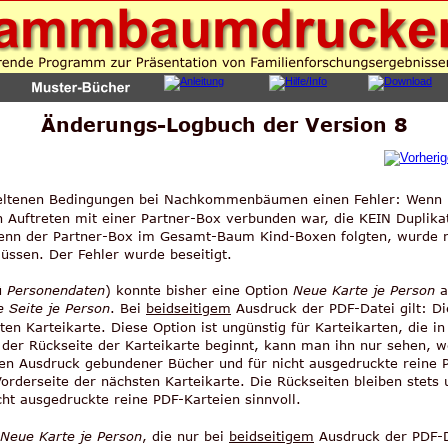
Änderungs-Logbuch der Version 8
seltenen Bedingungen bei Nachkommenbäumen einen Fehler: Wenn
Auftreten mit einer Partner-Box verbunden war, die KEIN Duplikat 
enn der Partner-Box im Gesamt-Baum Kind-Boxen folgten, wurde nic
ssen. Der Fehler wurde beseitigt.
 
Personendaten
) konnte bisher eine Option 
Neue Karte je Person
 
 Seite je Person
. Bei 
beidseitigem
 Ausdruck der PDF-Datei gilt: Di
ten Karteikarte. Diese Option ist ungünstig für Karteikarten, die i
 der Rückseite der Karteikarte beginnt, kann man ihn nur sehen, 
den Ausdruck gebundener Bücher und für nicht ausgedruckte reine P
 Vorderseite der nächsten Karteikarte. Die Rückseiten bleiben stets 
cht ausgedruckte reine PDF-Karteien sinnvoll.
Neue Karte je Person
, die nur bei 
beidseitigem
 Ausdruck der PDF-Da