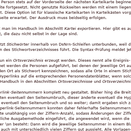
 Person stets auf der Vorderseite der nächsten Karteikarte beginnen
eite fortgesetzt. Nicht genutzte Rückseiten werden mit einem liege
r ist. Diese Option ist für klassische Karteikarten in Karteikästen
seite erwartet. Der Ausdruck muss beidseitig erfolgen.
et man im Handbuch im Abschnitt 
Kartei exportieren
. Hier gibt es 
 die dazu nicht selbst in der Lage sind.
tzt 
Stichwörter
 innerhalb von DsNrn-Schleifen unterbunden, weil 
 des Stichwortverzeichnisses führt. Die Syntax-Prüfung meldet jetz
un ein 
Ortsverzeichnis
 erzeugt werden. Dieses nennt alle Ereigni
 werden die Personen aufgeführt, bei denen der jeweilige Ort auft
den Ort als Stichwort kennzeichnen, sodass alle Orte in einem St
yperlinks auf die entsprechenden Personendatenblätter, wenn solc
Handbuch in den Abschnitten 
Ortsverzeichnisse
 und 
Ortsverzeichni
rlink-Seitennummern
 komplett neu gestaltet. Bisher hing die Brei
n eventuell den Seitenumbruch, dieser änderte eventuell die Hyp
eventuell den Seitenumbruch und so weiter; damit ergaben sich za
Hyperlink-Seitennummern konnten daher fehlerhafte Seitennummern 
e unabhängig von der Ziffern-Anzahl, sodass Änderungen der Ziff
liche Ausgabemethode eingeführt, die angewendet wird, wenn die 
r \sn besteht: Dann wird die jeweilige Seitennummer in einem B
ch mit unterschiedlich vielen Ziffern gut aussieht. Alle Vorlagen-