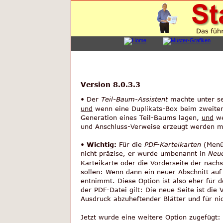
Version 8.0.3.3
• Der 
Teil-Baum-Assistent
 machte unter 
und
 wenn eine Duplikats-Box beim zweiten 
Generation eines Teil-Baums lagen, 
und
 w
und Anschluss-Verweise erzeugt werden mü
• 
Wichtig:
 Für die 
PDF-Karteikarten
 (Menü
nicht präzise, er wurde umbenannt in 
Neue
Karteikarte 
oder
 die Vorderseite der nächs
sollen: Wenn dann ein neuer Abschnitt auf
entnimmt. Diese Option ist also eher für 
der PDF-Datei gilt: Die neue Seite ist die
Ausdruck abzuheftender Blätter und für ni
Jetzt wurde eine weitere Option zugefügt: 