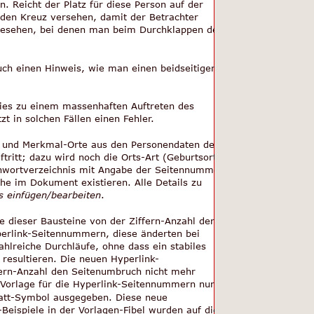
. Reicht der Platz für diese Person auf der 
nden Kreuz versehen, damit der Betrachter 
 vorgesehen, bei denen man beim Durchklappen der 
auch einen Hinweis, wie man einen beidseitigen 
dies zu einem massenhaften Auftreten des 
t in solchen Fällen einen Fehler.
s- und Merkmal-Orte aus den Personendaten der 
ritt; dazu wird noch die Orts-Art (Geburtsort, 
ichwortverzeichnis mit Angabe der Seitennummer 
he im Dokument existieren. Alle Details zu 
s einfügen/bearbeiten
.
te dieser Bausteine von der Ziffern-Anzahl der 
erlink-Seitennummern, diese änderten bei 
hlreiche Durchläufe, ohne dass ein stabiles 
resultieren. Die neuen Hyperlink-
ern-Anzahl den Seitenumbruch nicht mehr 
Vorlage für die Hyperlink-Seitennummern nur 
latt-Symbol ausgegeben. Diese neue 
Beispiele in der Vorlagen-Fibel wurden auf die 