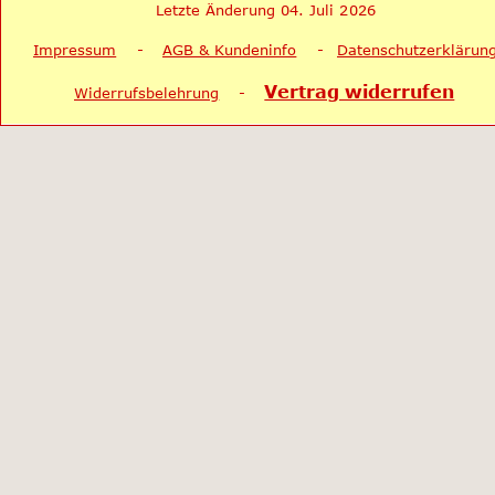
Letzte Änderung 04. Juli 2026
Impressum
    -    
AGB & Kundeninfo
    -   
Datenschutzerklärun
Vertrag widerrufen
Widerrufsbelehrung
    -    