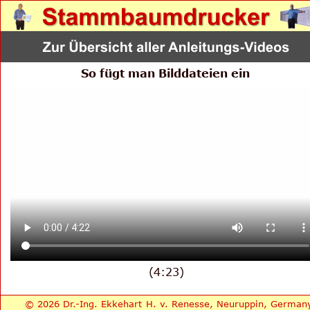
So fügt man Bilddateien ein
(4:23)
© 2026 Dr.-Ing. Ekkehart H. v. Renesse, Neuruppin, German