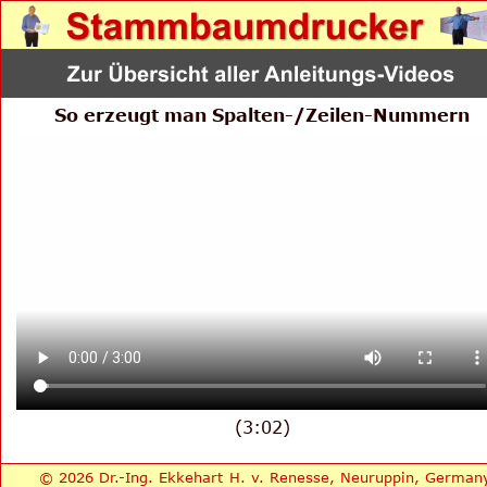
So erzeugt man Spalten-/Zeilen-Nummern
(3:02)
© 2026 Dr.-Ing. Ekkehart H. v. Renesse, Neuruppin, German