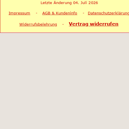
Letzte Änderung 04. Juli 2026
Impressum
    -    
AGB & Kundeninfo
    -   
Datenschutzerklärun
Vertrag widerrufen
Widerrufsbelehrung
    -    