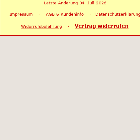
Letzte Änderung 04. Juli 2026
Impressum
    -    
AGB & Kundeninfo
    -   
Datenschutzerklärun
Vertrag widerrufen
Widerrufsbelehrung
    -    