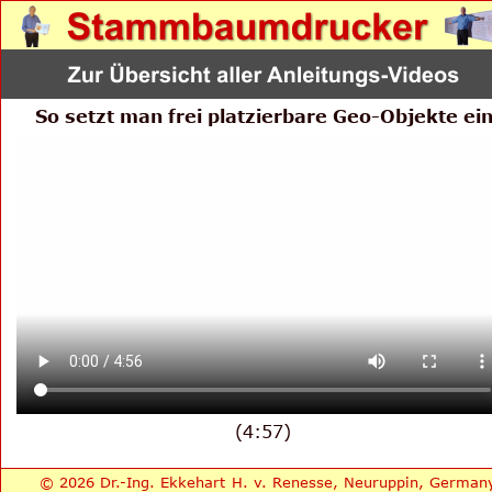
So setzt man frei platzierbare Geo-Objekte ei
(4:57)
© 2026 Dr.-Ing. Ekkehart H. v. Renesse, Neuruppin, German