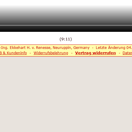
(9:11)
-Ing. Ekkehart H. v. Renesse, Neuruppin, Germany  -  Letzte Änderung 04.
Vertrag widerrufen
B & Kundeninfo
  -  
Widerrufsbelehrung
  -  
  -  
Date