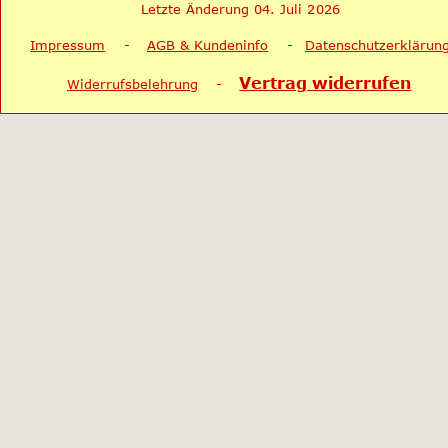
Letzte Änderung 04. Juli 2026
Impressum
    -    
AGB & Kundeninfo
    -   
Datenschutzerklärun
Vertrag widerrufen
Widerrufsbelehrung
    -    