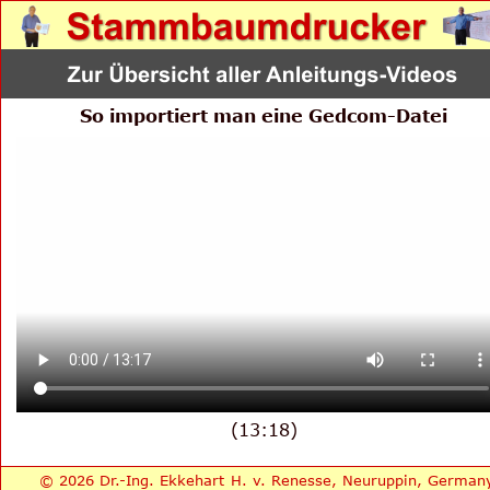
So importiert man eine Gedcom-Datei
(13:18)
© 2026 Dr.-Ing. Ekkehart H. v. Renesse, Neuruppin, German