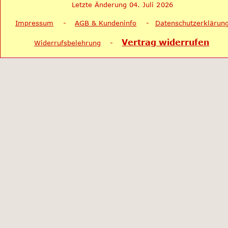
Letzte Änderung 04. Juli 2026
Impressum
    -    
AGB & Kundeninfo
    -   
Datenschutzerklärun
Vertrag widerrufen
Widerrufsbelehrung
    -    